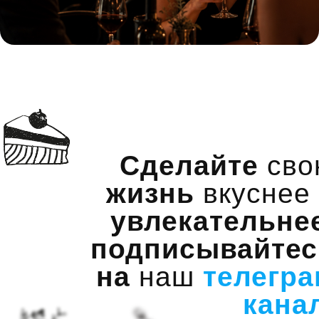
Сделайте
сво
жизнь
вкуснее
увлекательне
подписывайтес
на
наш
телегра
кана