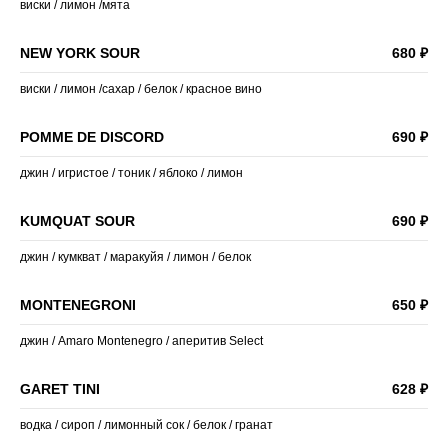
виски / лимон /мята
NEW YORK SOUR
680 ₽
виски / лимон /сахар / белок / красное вино
POMME DE DISCORD
690 ₽
джин / игристое / тоник / яблоко / лимон
KUMQUAT SOUR
690 ₽
джин / кумкват / маракуйя / лимон / белок
MONTENEGRONI
650 ₽
джин / Amaro Montenegro / аперитив Select
GARET TINI
628 ₽
водка / сироп / лимонный сок / белок / гранат