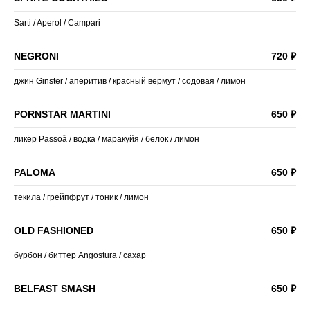
Sarti / Aperol / Campari
NEGRONI
720 ₽
джин Ginster / аперитив / красный вермут / содовая / лимон
PORNSTAR MARTINI
650 ₽
ликёр Passoã / водка / маракуйя / белок / лимон
PALOMA
650 ₽
текила / грейпфрут / тоник / лимон
OLD FASHIONED
650 ₽
бурбон / биттер Angostura / сахар
BELFAST SMASH
650 ₽