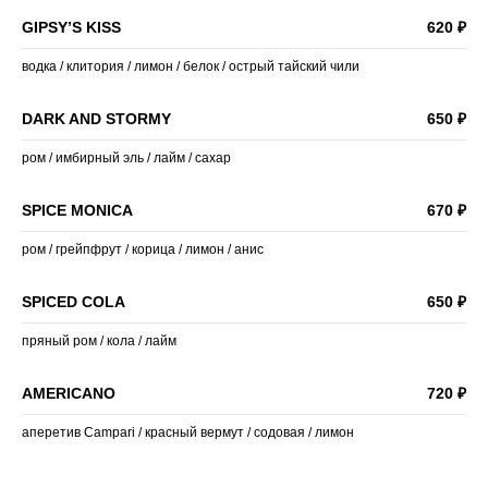
GIPSY’S KISS
620 ₽
водка / клитория / лимон / белок / острый тайский чили
DARK AND STORMY
650 ₽
ром / имбирный эль / лайм / сахар
SPICE MONICA
670 ₽
ром / грейпфрут / корица / лимон / анис
SPICED COLA
650 ₽
пряный ром / кола / лайм
AMERICANO
720 ₽
аперетив Campari / красный вермут / содовая / лимон